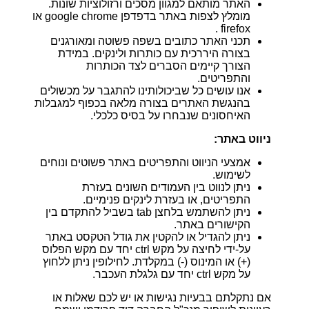
האתר מותאם למגוון מסכים ורזולוציות שונות.
מומלץ לצפות באתר בדפדפן google chrome או
firefox .
תכני האתר כתובים בשפה פשוטה ומאורגנים
בצורה היררכית עם כותרות ולינקים. במידת
הצורך קיימים הסברים לצד הכותרות
והתפריטים.
אנו עושים כל שביכולותינו להתגבר על מכשולים
בהנגשת האתרים בצורה מלאה בכפוף למגבלות
האיחסונים שנבחרו על בסיס כלכלי.
ניווט באתר:
אמצעי הניווט והתפריטים באתר פשוטים ונוחים
לשימוש.
ניתן לנווט בין העמודים השונים בעזרת
התפריטים, או בעזרת לינקים פנימיים.
ניתן להשתמש בלחצן
tab
בשביל להתקדם בין
הקישורים באתר.
ניתן להגדיל או להקטין את גודל הטקסט באתר
על-ידי לחיצה על מקש
ctrl
יחד עם מקש הפלוס
(
+
) או המינוס (
-
) במקלדת. לחילופין ניתן ללחוץ
על מקש
ctrl
יחד עם גלגלת העכבר.
אם נתקלתם בבעיות נגישות או יש לכם שאלות או